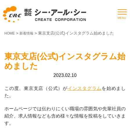
ホーム
>
>
東京支店(公式)インスタグラム始めました
HOME
新着情報
会社情報
事業案内
東京支店(公式)インスタグラム始
製品情報
めました
2023.02.10
採用情報
この度、東京支店（公式）が
インスタグラム
を始めまし
個人情報保護方針
た。
ISMS基本方針
ホームページでは伝わりにくい職場の雰囲気や先輩社員の
新着情報
紹介、求人情報なども含め様々な情報を投稿をしていきま
す。
お問い合わせ