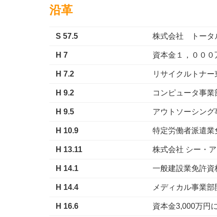
沿革
S 57.5
株式会社 トータ
H 7
資本金１，０００
H 7.2
リサイクルトナー
H 9.2
コンピュータ事業
H 9.5
アウトソーシング
H 10.9
特定労働者派遣業免許
H 13.11
株式会社 シー・
H 14.1
一般建設業免許資格取
H 14.4
メディカル事業部
H 16.6
資本金3,000万円