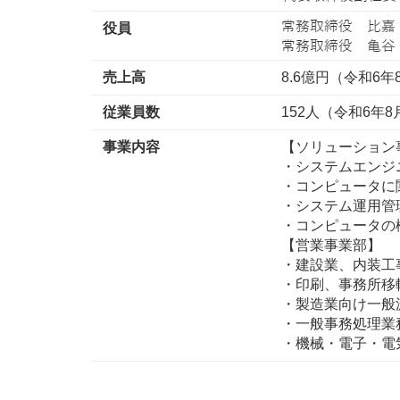
役員
売上高
8.6億円（令和6
従業員数
152人（令和6年8
事業内容
【ソリューション
・システムエンジ
・コンピュータに
・システム運用管
・コンピュータの
【営業事業部】
・建設業、内装工
・印刷、事務所移
・製造業向け一般
・一般事務処理業
・機械・電子・電