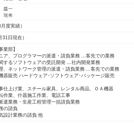
年8月度実績）
月31日現在）
事業部】
ニア、プログラマーの派遣・請負業務 …客先での業務
関するソフトウェアの受託開発 …社内開発業務
理、ネットワーク管理の派遣・請負業務 …客先での業務
機器販売 ハードウェア･ソフトウェア･パッケージ販売
事仕上げ業、スチール家具、レンタル商品、ＯＡ機器
転作業、什器施工作業、電話工事
派遣業務・生産工程管理一括請負業務
務の請負
気設計業務の請負 他