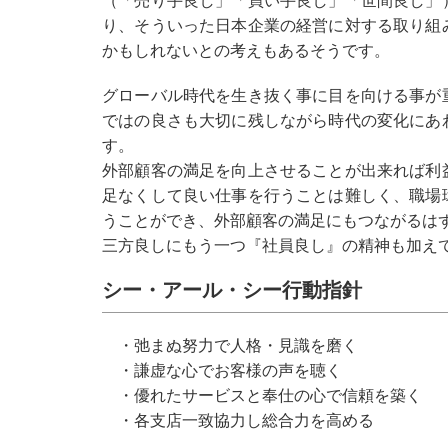
（「売り手良し」「買い手良し」「世間良し」
り、そういった日本企業の経営に対する取り組
かもしれないとの考えもあるそうです。
グローバル時代を生き抜く事に目を向ける事が
ではの良さも大切に残しながら時代の変化にあ
す。
外部顧客の満足を向上させることが出来れば利
足なくして良い仕事を行うことは難しく、職場
うことができ、外部顧客の満足にもつながるは
三方良しにもう一つ『社員良し』の精神も加え
シー・アール・シー行動指針
・弛まぬ努力で人格・見識を磨く
・謙虚な心でお客様の声を聴く
・優れたサービスと奉仕の心で信頼を築く
・各支店一致協力し総合力を高める